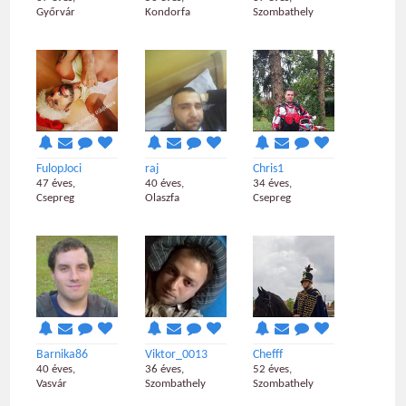
Győrvár
Kondorfa
Szombathely
FulopJoci
raj
Chris1
47 éves,
40 éves,
34 éves,
Csepreg
Olaszfa
Csepreg
Barnika86
Viktor_0013
Chefff
40 éves,
36 éves,
52 éves,
Vasvár
Szombathely
Szombathely