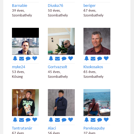
Barnabie
Diuska76
beriger
39 éves,
50 éves,
67 éves,
Szombathely
Szombathely
Szombathely
myke24
Gortvazsolt
Kisokosakos
53 éves,
45 éves,
65 éves,
Kőszeg
Szombathely
Szombathely
Tantratanár
Alaci
Pareksapuby
67 éves,
56 éves,
37 éves,