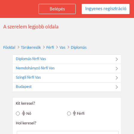
Ingyenes regisztráció
Belépés
Társkereső diplomás férfiak, Vas
A szerelem legjobb oldala
Főoldal
Társkeresők
Férfi
Vas
Diplomás
Diplomás férfi Vas
Nemdohányzó férfi Vas
Szingli férfi Vas
Budapest
Kit keresel?
Nő
Férfi
Hol keresel?