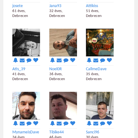
josete
Jana93
Attikiss
61 éves,
32 éves,
51 éves,
Debrecen
Debrecen
Debrecen
Atis_39
Noel0R
CallmeDave
41 éves,
36 éves,
35 éves,
Debrecen
Debrecen
Debrecen
MynameisDave
Tibike44
Sanci96
34 éves,
46 éves,
30 éves,