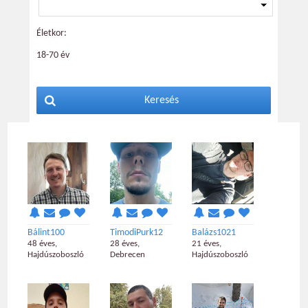
Életkor:
18-70 év
Keresés
Bálint100
TimodiPurk12
Balázs1021
48 éves,
28 éves,
21 éves,
Hajdúszoboszló
Debrecen
Hajdúszoboszló