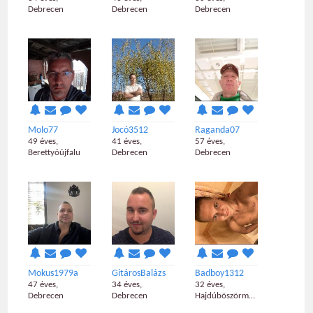
Debrecen
Debrecen
Debrecen
Molo77
Jocó3512
Raganda07
49 éves,
41 éves,
57 éves,
Berettyóújfalu
Debrecen
Debrecen
Mokus1979a
GitárosBalázs
Badboy1312
47 éves,
34 éves,
32 éves,
Debrecen
Debrecen
Hajdúböszörmény