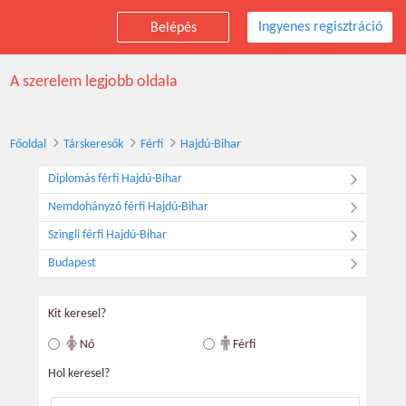
Ingyenes regisztráció
Belépés
Társkereső férfiak, Hajdú-Bihar
A szerelem legjobb oldala
Főoldal
Társkeresők
Férfi
Hajdú-Bihar
Diplomás férfi Hajdú-Bihar
Nemdohányzó férfi Hajdú-Bihar
Szingli férfi Hajdú-Bihar
Budapest
Kit keresel?
Nő
Férfi
Hol keresel?