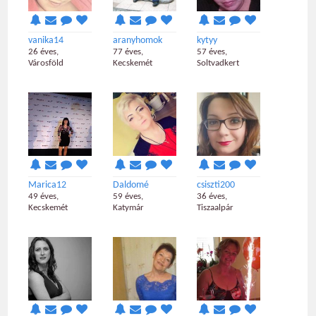
vanika14
aranyhomok
kytyy
26 éves,
77 éves,
57 éves,
Városföld
Kecskemét
Soltvadkert
Marica12
Daldomé
csiszti200
49 éves,
59 éves,
36 éves,
Kecskemét
Katymár
Tiszaalpár