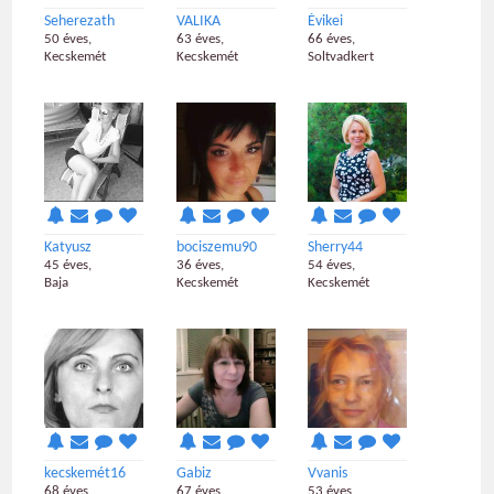
Seherezath
VALIKA
Évikei
50 éves,
63 éves,
66 éves,
Kecskemét
Kecskemét
Soltvadkert
Katyusz
bociszemu90
Sherry44
45 éves,
36 éves,
54 éves,
Baja
Kecskemét
Kecskemét
kecskemét16
Gabiz
Vvanis
68 éves,
67 éves,
53 éves,