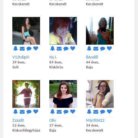
Kecskemét
Kecskemét
Kecskemét
V12tdigirl
Ny.I.
8Andi8
39 éves,
69 éves,
44 éves,
Solt
Kiskőrös
Baja
ZsJudit
Oliv.
Márti0422
52 éves,
37 éves,
34 éves,
Kiskunfélegyháza
Baja
Kecskemét