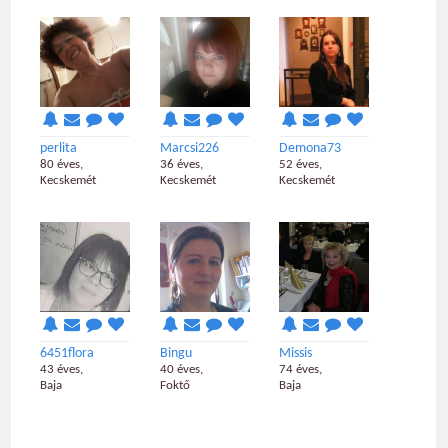
perlita
Marcsi226
Demona73
80 éves,
36 éves,
52 éves,
Kecskemét
Kecskemét
Kecskemét
6451flora
Bingu
Missis
43 éves,
40 éves,
74 éves,
Baja
Foktő
Baja