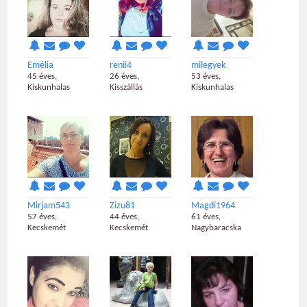
Emélia
renii4
milegyek
45 éves,
26 éves,
53 éves,
Kiskunhalas
Kisszállás
Kiskunhalas
Mirjam543
Zizu81
Magdi1964
57 éves,
44 éves,
61 éves,
Kecskemét
Kecskemét
Nagybaracska