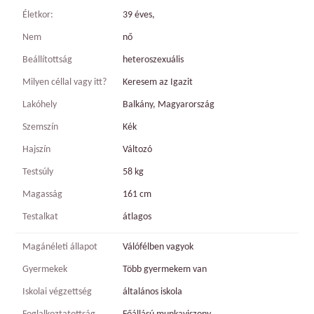
Életkor:
39 éves,
Nem
nő
Beállítottság
heteroszexuális
Milyen céllal vagy itt?
Keresem az Igazit
Lakóhely
Balkány, Magyarország
Szemszín
Kék
Hajszín
Változó
Testsúly
58 kg
Magasság
161 cm
Testalkat
átlagos
Magánéleti állapot
Válófélben vagyok
Gyermekek
Több gyermekem van
Iskolai végzettség
általános iskola