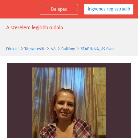
Ingyenes regisztráció
Belépés
SZABINNA társkereső nő, 39 éves, Balkány
A szerelem legjobb oldala
Főoldal
Társkeresők
Nő
Balkány
SZABINNA, 39 éves