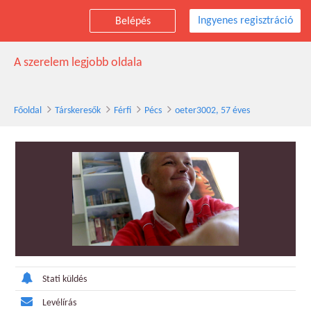
Ingyenes regisztráció
Belépés
oeter3002 társkereső férfi, 57 éves, Pécs
A szerelem legjobb oldala
Főoldal
Társkeresők
Férfi
Pécs
oeter3002, 57 éves
Stati küldés
Levélírás