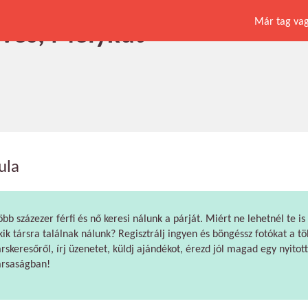
Már tag vagy
éves, Mélykút
ula
öbb százezer férfi és nő keresi nálunk a párját. Miért ne lehetnél te is
kik társra találnak nálunk? Regisztrálj ingyen és böngéssz fotókat a tö
árskeresőről, írj üzenetet, küldj ajándékot, érezd jól magad egy nyitott
ársaságban!