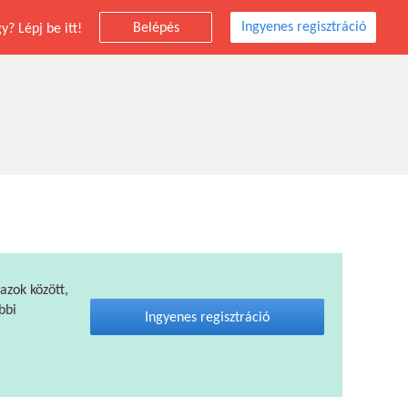
Ingyenes regisztráció
Belépés
? Lépj be itt!
 azok között,
bbi
Ingyenes regisztráció