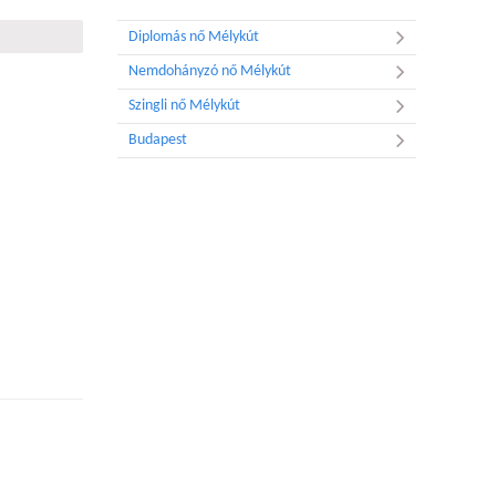
Diplomás nő Mélykút
Nemdohányzó nő Mélykút
Szingli nő Mélykút
Budapest