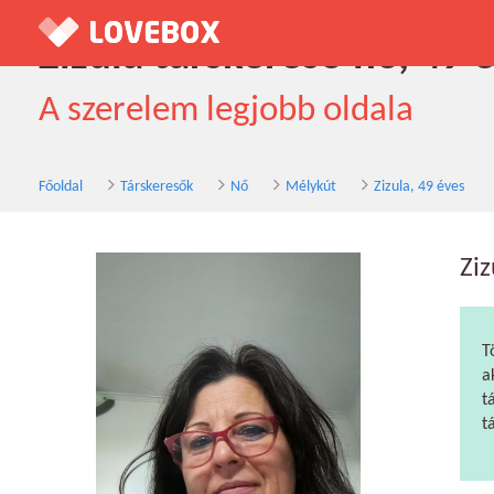
Zizula társkereső nő, 49 
A szerelem legjobb oldala
Főoldal
Társkeresők
Nő
Mélykút
Zizula, 49 éves
Ziz
T
a
t
t