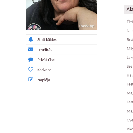
Al
Éle
Ne
Stati küldés
Beá
Mily
Levélírás
Lak
Privát Chat
Sze
Kedvenc
Haj
Naplója
Tes
Ma
Tes
Mag
Gy
Isk