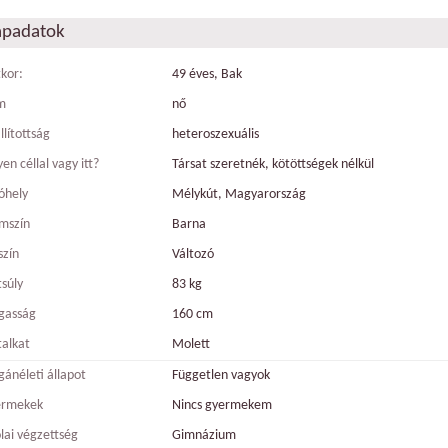
apadatok
tkor:
49 éves, Bak
m
nő
llítottság
heteroszexuális
en céllal vagy itt?
Társat szeretnék, kötöttségek nélkül
óhely
Mélykút, Magyarország
mszín
Barna
szín
Változó
tsúly
83 kg
gasság
160 cm
talkat
Molett
ánéleti állapot
Független vagyok
ermekek
Nincs gyermekem
olai végzettség
Gimnázium