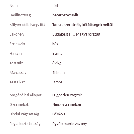
Nem
férfi
Beállítottság
heteroszexuális
Milyen céllal vagy itt?
Társat szeretnék, kötöttségek nélkül
Lakóhely
Budapest III., Magyarország
Szemszín
Kék
Hajszín
Barna
Testsúly
89 kg
Magasság
185 cm
Testalkat
Izmos
Magánéleti állapot
Független vagyok
Gyermekek
Nincs gyermekem
Iskolai végzettség
Főiskola
Foglalkoztatottság
Egyéb munkaviszony