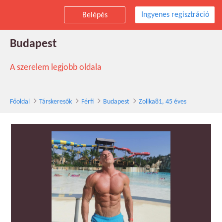
Ingyenes regisztráció
Belépés
Zolika81 társkereső férfi, 45 éves,
Budapest
A szerelem legjobb oldala
Főoldal
Társkeresők
Férfi
Budapest
Zolika81, 45 éves