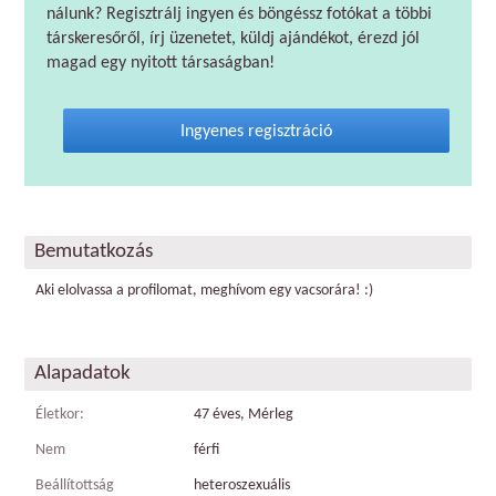
nálunk? Regisztrálj ingyen és böngéssz fotókat a többi
társkeresőről, írj üzenetet, küldj ajándékot, érezd jól
magad egy nyitott társaságban!
Ingyenes regisztráció
Bemutatkozás
Aki elolvassa a profilomat, meghívom egy vacsorára! :)
Alapadatok
Életkor:
47 éves, Mérleg
Nem
férfi
Beállítottság
heteroszexuális