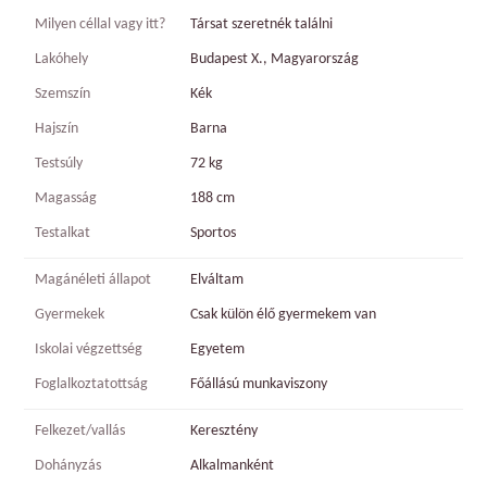
Milyen céllal vagy itt?
Társat szeretnék találni
Lakóhely
Budapest X., Magyarország
Szemszín
Kék
Hajszín
Barna
Testsúly
72 kg
Magasság
188 cm
Testalkat
Sportos
Magánéleti állapot
Elváltam
Gyermekek
Csak külön élő gyermekem van
Iskolai végzettség
Egyetem
Foglalkoztatottság
Főállású munkaviszony
Felkezet/vallás
Keresztény
Dohányzás
Alkalmanként