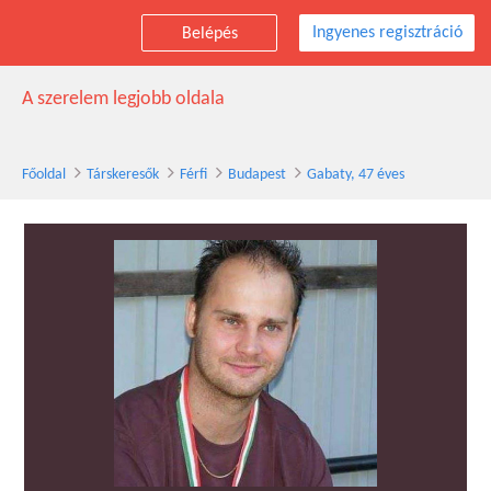
Ingyenes regisztráció
Belépés
Gabaty társkereső férfi, 47 éves, Budapest
A szerelem legjobb oldala
Főoldal
Társkeresők
Férfi
Budapest
Gabaty, 47 éves