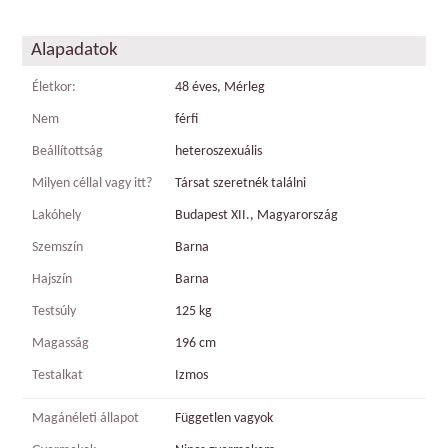
Alapadatok
Életkor:
48 éves, Mérleg
Nem
férfi
Beállítottság
heteroszexuális
Milyen céllal vagy itt?
Társat szeretnék találni
Lakóhely
Budapest XII., Magyarország
Szemszín
Barna
Hajszín
Barna
Testsúly
125 kg
Magasság
196 cm
Testalkat
Izmos
Magánéleti állapot
Független vagyok