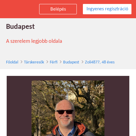
Ingyenes regisztráció
Belépés
Zoli4877 társkereső férfi, 48 éves,
Budapest
A szerelem legjobb oldala
Főoldal
Társkeresők
Férfi
Budapest
Zoli4877, 48 éves