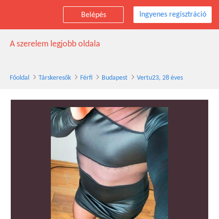
Ingyenes regisztráció
Belépés
Vertu23 társkereső férfi, 28 éves, Budapest
A szerelem legjobb oldala
Főoldal
Társkeresők
Férfi
Budapest
Vertu23, 28 éves