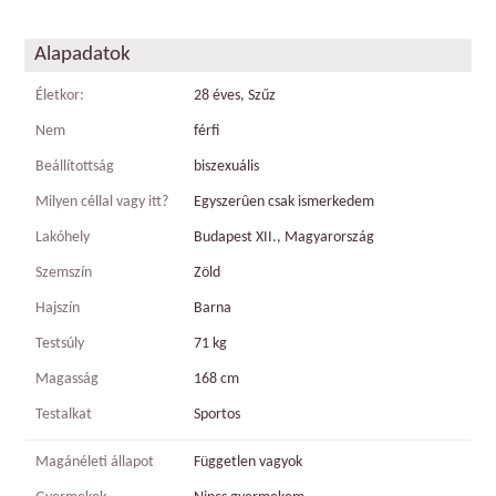
Alapadatok
Életkor:
28 éves, Szűz
Nem
férfi
Beállítottság
biszexuális
Milyen céllal vagy itt?
Egyszerûen csak ismerkedem
Lakóhely
Budapest XII., Magyarország
Szemszín
Zöld
Hajszín
Barna
Testsúly
71 kg
Magasság
168 cm
Testalkat
Sportos
Magánéleti állapot
Független vagyok